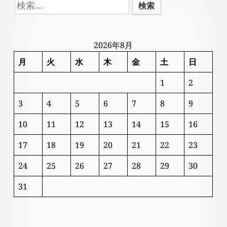
検
Content
索:
2026年8月
月
火
水
木
金
土
日
1
2
3
4
5
6
7
8
9
10
11
12
13
14
15
16
17
18
19
20
21
22
23
24
25
26
27
28
29
30
31