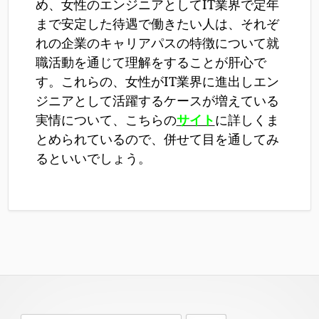
め、女性のエンジニアとしてIT業界で定年
まで安定した待遇で働きたい人は、それぞ
れの企業のキャリアパスの特徴について就
職活動を通じて理解をすることが肝心で
す。これらの、女性がIT業界に進出しエン
ジニアとして活躍するケースが増えている
実情について、こちらの
サイト
に詳しくま
とめられているので、併せて目を通してみ
るといいでしょう。
Footer