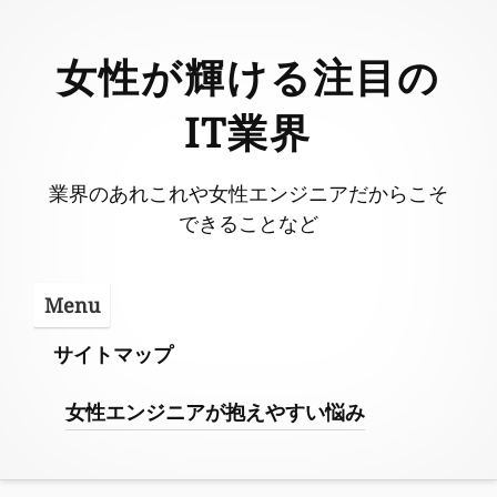
Skip
to
女性が輝ける注目の
content
IT業界
業界のあれこれや女性エンジニアだからこそ
できることなど
Menu
サイトマップ
女性エンジニアが抱えやすい悩み