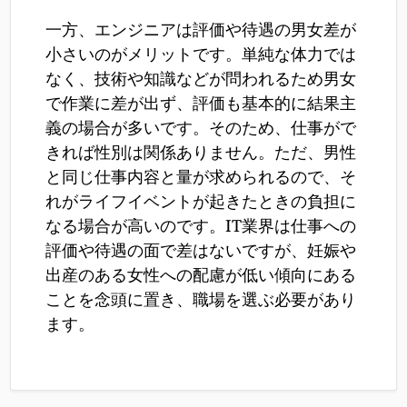
一方、エンジニアは評価や待遇の男女差が
小さいのがメリットです。単純な体力では
なく、技術や知識などが問われるため男女
で作業に差が出ず、評価も基本的に結果主
義の場合が多いです。そのため、仕事がで
きれば性別は関係ありません。ただ、男性
と同じ仕事内容と量が求められるので、そ
れがライフイベントが起きたときの負担に
なる場合が高いのです。IT業界は仕事への
評価や待遇の面で差はないですが、妊娠や
出産のある女性への配慮が低い傾向にある
ことを念頭に置き、職場を選ぶ必要があり
ます。