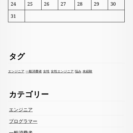
24
25
26
27
28
29
30
31
タグ
エンジニア
一般消費者
女性
女性エンジニア
悩み
未経験
カテゴリー
エンジニア
プログラマー
一般消費者